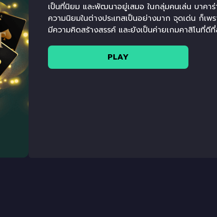
เป็นที่นิยม และพัฒนาอยู่เสมอ ในกลุ่มคนเล่น บาคาร่า
ความนิยมในต่างประเทสเป็นอย่างมาก จุดเด่น ก็เพรา
มีความคิดสร้างสรรค์ และยังเป็นค่ายเกมคาสิโนที่ดีที่ส
PLAY