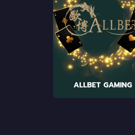
ALLBET GAMING