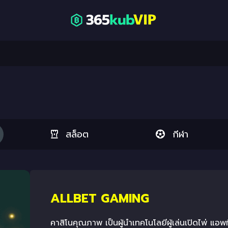
สล็อต
กีฬา
ALLBET GAMING
คาสิโนคุณภาพ เป็นผู้นำเทคโนโลยีผู้เล่นเปิดไพ่ แอพ