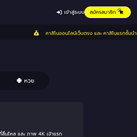
เข้าสู่ระบบ
สมัครสมาชิก
คาสิโนออนไลน์เว็บตรง และ คาสิโนแรกชั้นนำเจ
หวย
ที่ลื่นไหล และ ภาพ 4K เจ้าแรก