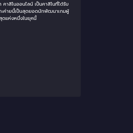
 คาสิโนออนไลน์ เป็นคาสิโนที่ได้รับ
ะค่ายนี้เป็นสุดยอดนักพัฒนาเกมผู้
ุดแห่งหนึ่งในยุคนี้