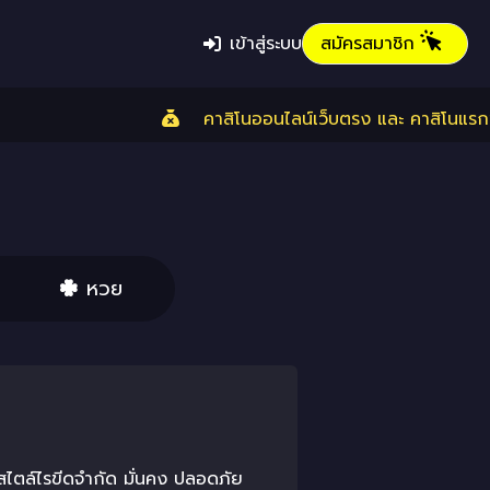
เข้าสู่ระบบ
สมัครสมาชิก
คาสิโนออนไลน์เว็บตรง และ คาสิโนแรกชั้น
หวย
สไตล์ไรขีดจำกัด มั่นคง ปลอดภัย