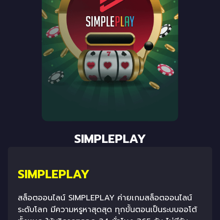
SIMPLEPLAY
SIMPLEPLAY
สล็อตออนไลน์ SIMPLEPLAY ค่ายเกมสล็อตออนไลน์
ระดับโลก มีความหรูหาสุดสุด ทุกขั้นตอนเป็นระบบออโต้